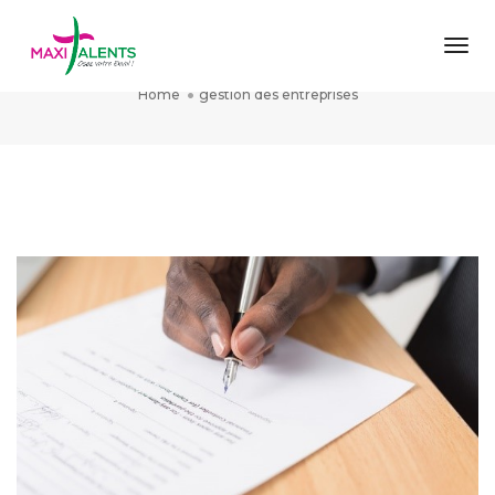
Togg
gestion des entreprises
Home
gestion des entreprises