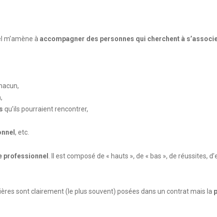
nel m’amène à
accompagner des personnes qui cherchent à s’associ
hacun,
n
,
s
qu’ils pourraient rencontrer,
onnel
, etc.
 professionnel
. Il est composé de « hauts », de « bas », de réussites, d’
cières sont clairement (le plus souvent) posées dans un contrat mais la
p