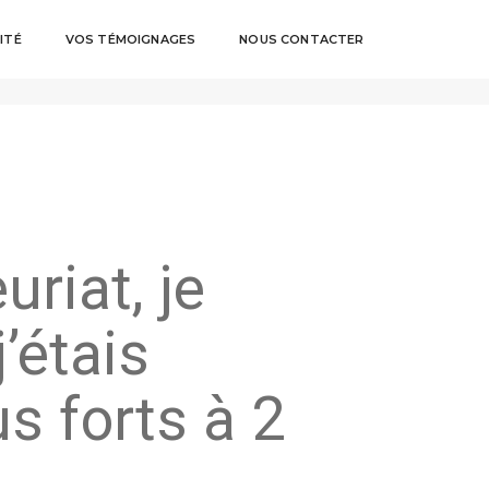
ITÉ
VOS TÉMOIGNAGES
NOUS CONTACTER
mars 30, 2020
By
Sandrine TOUITOU
uriat, je
’étais
s forts à 2