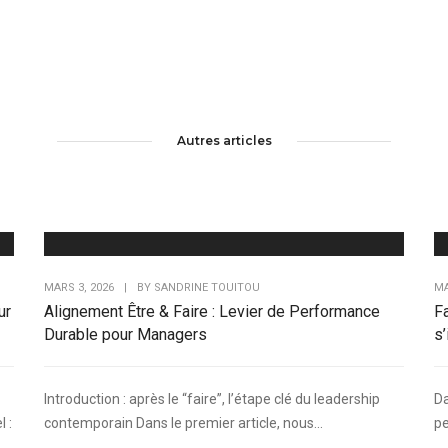
Autres articles
MARS 3, 2026
|
BY
SANDRINE TOUITOU
MA
ur
Alignement Être & Faire : Levier de Performance
Fa
Durable pour Managers
s’
Introduction : après le “faire”, l’étape clé du leadership
Da
 :
contemporain Dans le premier article, nous...
pe