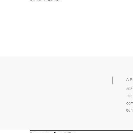
A 
305
1358
con
06 1