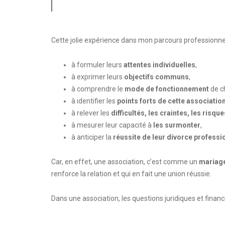
Cette jolie expérience dans mon parcours profession
à formuler leurs
attentes individuelles
,
à exprimer leurs
objectifs communs
,
à comprendre le
mode de fonctionnement
de c
à identifier les
points forts de cette associatio
à relever les
difficultés, les craintes, les risque
à mesurer leur capacité à
les surmonter
,
à anticiper la
réussite de leur divorce professi
Car, en effet, une association, c’est comme un
mariage
renforce la relation et qui en fait une union réussie.
Dans une association, les questions juridiques et finan