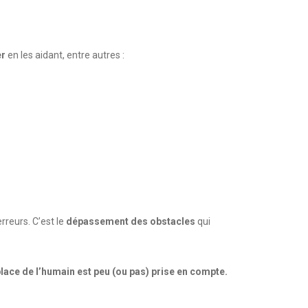
er
en les aidant, entre autres :
erreurs. C’est le
dépassement des obstacles
qui
lace de l’humain est peu (ou pas) prise en compte.