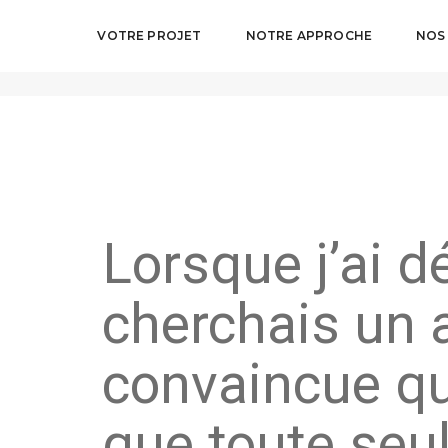
VOTRE PROJET
NOTRE APPROCHE
NOS
S’associer, facile… ou pas ?
Lorsque j’ai d
cherchais un a
convaincue qu
que toute seul