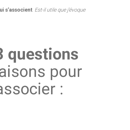
ui s’associent
.
Est-il utile que j’évoque
3 questions
raisons pour
ssocier :