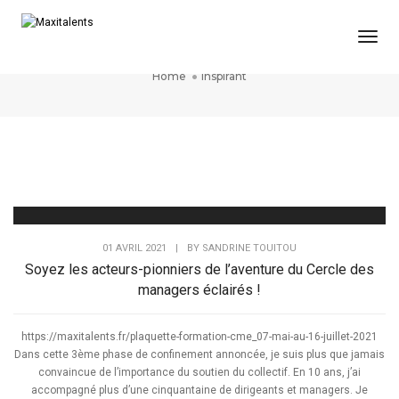
Togg
inspirant
Home
inspirant
01 AVRIL 2021
|
BY
SANDRINE TOUITOU
Soyez les acteurs-pionniers de l’aventure du Cercle des
managers éclairés !
https://maxitalents.fr/plaquette-formation-cme_07-mai-au-16-juillet-2021
Dans cette 3ème phase de confinement annoncée, je suis plus que jamais
convaincue de l’importance du soutien du collectif. En 10 ans, j’ai
accompagné plus d’une cinquantaine de dirigeants et managers. Je