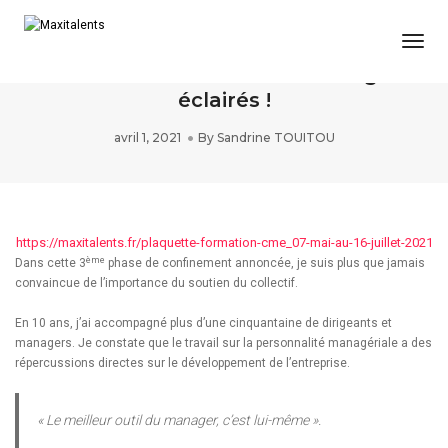
Togg
Soyez les acteurs-pionniers de
l’aventure du Cercle des managers
éclairés !
avril 1, 2021
By
Sandrine TOUITOU
https://maxitalents.fr/plaquette-formation-cme_07-mai-au-16-juillet-2021
ème
Dans cette 3
phase de confinement annoncée, je suis plus que jamais
convaincue de l’importance du soutien du collectif.
En 10 ans, j’ai accompagné plus d’une cinquantaine de dirigeants et
managers. Je constate que le travail sur la personnalité managériale a des
répercussions directes sur le développement de l’entreprise.
« Le meilleur outil du manager, c’est lui-même ».