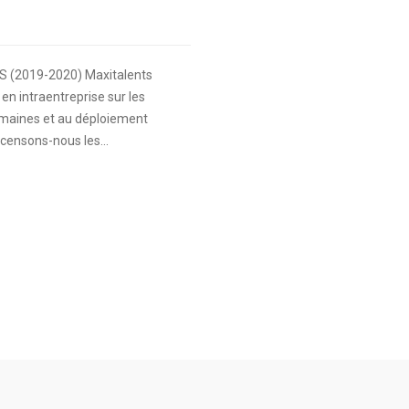
TS (2019-2020) Maxitalents
en intraentreprise sur les
maines et au déploiement
ensons-nous les...