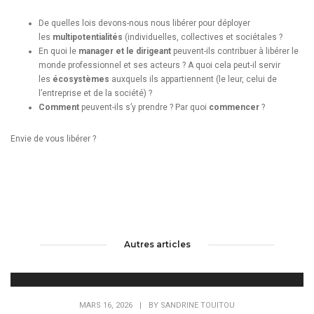
De quelles lois devons-nous nous libérer pour déployer
les
multipotentialités
(individuelles, collectives et sociétales ?
En quoi le
manager et le dirigeant
peuvent-ils contribuer à libérer le
monde professionnel et ses acteurs ? A quoi cela peut-il servir
les
écosystèmes
auxquels ils appartiennent (le leur, celui de
l’entreprise et de la société) ?
Comment
peuvent-ils s’y prendre ? Par quoi
commencer
?
Envie de vous libérer ?
Autres articles
MARS 16, 2026
|
BY
SANDRINE TOUITOU