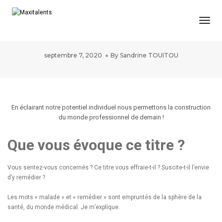
Togg
Les lois du monde professionnel
rendent « malades » le Monde !
septembre 7, 2020
By
Sandrine TOUITOU
En éclairant notre potentiel individuel nous permettons la construction
du monde professionnel de demain !
Que vous évoque ce titre ?
Vous sentez-vous concernés ? Ce titre vous effraie-t-il ? Suscite-t-il l’envie
d’y remédier ?
Les mots « malade » et « remédier » sont empruntés de la sphère de la
santé, du monde médical. Je m’explique.