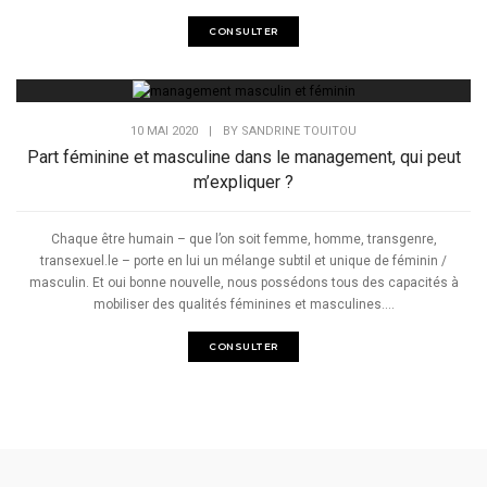
CONSULTER
10 MAI 2020
|
BY
SANDRINE TOUITOU
Part féminine et masculine dans le management, qui peut
m’expliquer ?
Chaque être humain – que l’on soit femme, homme, transgenre,
transexuel.le – porte en lui un mélange subtil et unique de féminin /
masculin. Et oui bonne nouvelle, nous possédons tous des capacités à
mobiliser des qualités féminines et masculines....
CONSULTER